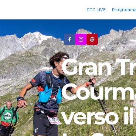
GTC LIVE
Programm
Gran Tra
Courma
verso il