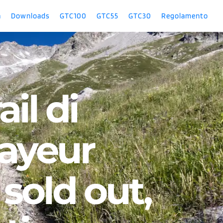
a
Downloads
GTC100
GTC55
GTC30
Regolamento
il di 
yeur 
 sold out,