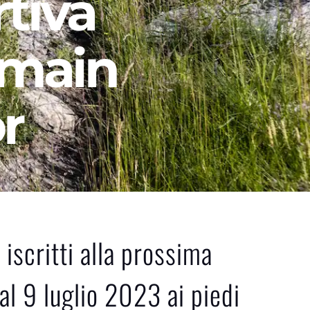
tiva 
main 
r 
iscritti alla prossima 
al 9 luglio 2023 ai piedi 