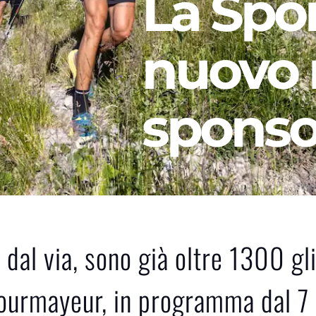
La Spor
nuovo 
sponso
dal via, sono già oltre 1300 gli 
Courmayeur
, in programma dal 7 